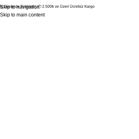
 İş Gününde Teslimat | 📦 2.500₺ ve Üzeri Ücretsiz Kargo
Skip to navigation
Skip to main content