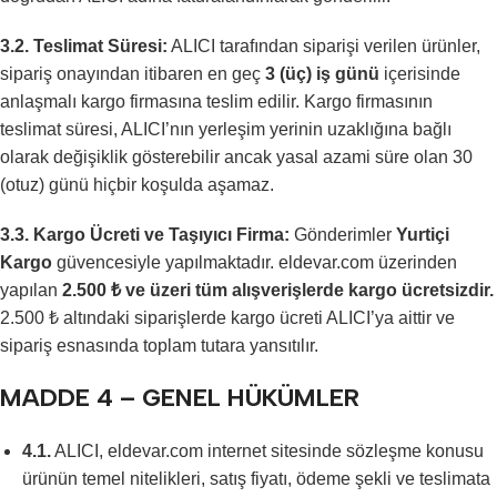
3.2. Teslimat Süresi:
ALICI tarafından siparişi verilen ürünler,
sipariş onayından itibaren en geç
3 (üç) iş günü
içerisinde
anlaşmalı kargo firmasına teslim edilir. Kargo firmasının
teslimat süresi, ALICI’nın yerleşim yerinin uzaklığına bağlı
olarak değişiklik gösterebilir ancak yasal azami süre olan 30
(otuz) günü hiçbir koşulda aşamaz.
3.3. Kargo Ücreti ve Taşıyıcı Firma:
Gönderimler
Yurtiçi
Kargo
güvencesiyle yapılmaktadır. eldevar.com üzerinden
yapılan
2.500 ₺ ve üzeri tüm alışverişlerde kargo ücretsizdir.
2.500 ₺ altındaki siparişlerde kargo ücreti ALICI’ya aittir ve
sipariş esnasında toplam tutara yansıtılır.
MADDE 4 – GENEL HÜKÜMLER
4.1.
ALICI, eldevar.com internet sitesinde sözleşme konusu
ürünün temel nitelikleri, satış fiyatı, ödeme şekli ve teslimata