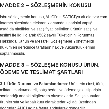
MADDE 2 – SÖZLEŞMENİN KONUSU
İşbu sözleşmenin konusu, ALICI’nın SATICI’ya ait eldevar.com
internet sitesinden elektronik ortamda siparişini yaptığı,
aşağıda nitelikleri ve satış fiyatı belirtilen ürünün satışı ve
teslimi ile ilgili olarak 6502 sayılı Tüketicinin Korunması
Hakkında Kanun ve Mesafeli Sözleşmeler Yönetmeliği
hükümleri gereğince tarafların hak ve yükümlülüklerinin
saptanmasıdır.
MADDE 3 – SÖZLEŞME KONUSU ÜRÜN,
ÖDEME VE TESLİMAT ŞARTLARI
3.1. Ürün Durumu ve Faturalandırma:
Ürünlerin cinsi, türü,
miktarı, marka/modeli, satış bedeli ve ödeme şekli siparişin
sonlandığı andaki bilgilerden oluşmaktadır. Satışa sunulan
ürünler sıfır ve kapalı kutu olarak tedarikçi ağı üzerinden
doğrudan ALICI adına faturalandırılarak gönderilir.