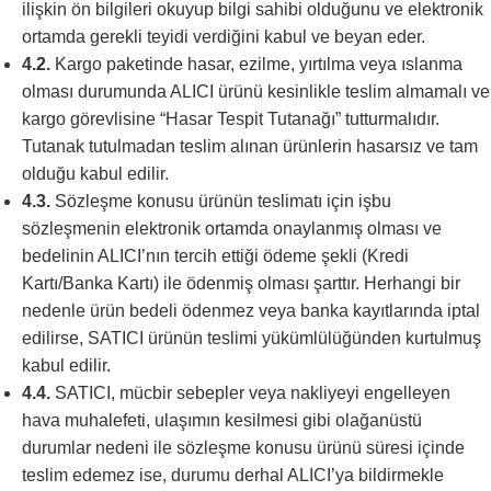
ilişkin ön bilgileri okuyup bilgi sahibi olduğunu ve elektronik
ortamda gerekli teyidi verdiğini kabul ve beyan eder.
4.2.
Kargo paketinde hasar, ezilme, yırtılma veya ıslanma
olması durumunda ALICI ürünü kesinlikle teslim almamalı ve
kargo görevlisine “Hasar Tespit Tutanağı” tutturmalıdır.
Tutanak tutulmadan teslim alınan ürünlerin hasarsız ve tam
olduğu kabul edilir.
4.3.
Sözleşme konusu ürünün teslimatı için işbu
sözleşmenin elektronik ortamda onaylanmış olması ve
bedelinin ALICI’nın tercih ettiği ödeme şekli (Kredi
Kartı/Banka Kartı) ile ödenmiş olması şarttır. Herhangi bir
nedenle ürün bedeli ödenmez veya banka kayıtlarında iptal
edilirse, SATICI ürünün teslimi yükümlülüğünden kurtulmuş
kabul edilir.
4.4.
SATICI, mücbir sebepler veya nakliyeyi engelleyen
hava muhalefeti, ulaşımın kesilmesi gibi olağanüstü
durumlar nedeni ile sözleşme konusu ürünü süresi içinde
teslim edemez ise, durumu derhal ALICI’ya bildirmekle