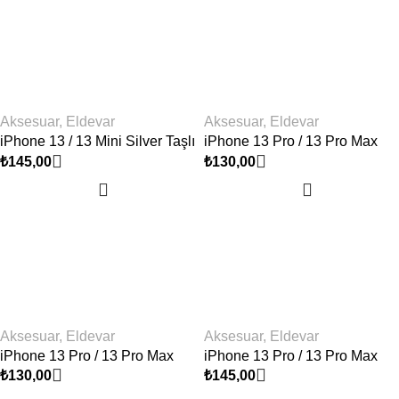
Aksesuar
,
Eldevar
Aksesuar
,
Eldevar
iPhone 13 Pro / 13 Pro Max
iPhone 13 / 13 Mini Silver Taşlı
Black Kamera Lens Koruyucu
Kamera Lens Koruyucu
₺
130,00
₺
145,00
Aksesuar
,
Eldevar
Aksesuar
,
Eldevar
iPhone 13 Pro / 13 Pro Max
iPhone 13 Pro / 13 Pro Max
Gold Kamera Lens Koruyucu
Silver Taşlı Kamera Lens
₺
130,00
₺
145,00
Koruyucu