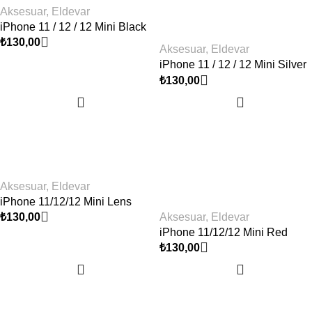
Aksesuar
,
Eldevar
iPhone 11 / 12 / 12 Mini Black
Kamera Lens Koruyucu
₺
130,00
Aksesuar
,
Eldevar
iPhone 11 / 12 / 12 Mini Silver
Kamera Lens Koruyucu
₺
130,00
Aksesuar
,
Eldevar
iPhone 11/12/12 Mini Lens
Aksesuar
,
Eldevar
Koruyucu – Mor
₺
130,00
iPhone 11/12/12 Mini Red
Kamera Lens Koruyucu
₺
130,00