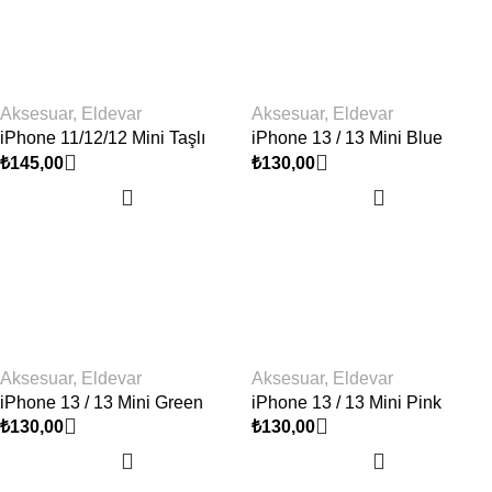
Aksesuar
,
Eldevar
Aksesuar
,
Eldevar
iPhone 11/12/12 Mini Taşlı
iPhone 13 / 13 Mini Blue
Kamera Lens Koruyucu
Kamera Lens Koruyucu
₺
145,00
₺
130,00
Aksesuar
,
Eldevar
Aksesuar
,
Eldevar
iPhone 13 / 13 Mini Pink
iPhone 13 / 13 Mini Green
Kamera Lens Koruyucu
Kamera Lens Koruyucu
₺
130,00
₺
130,00