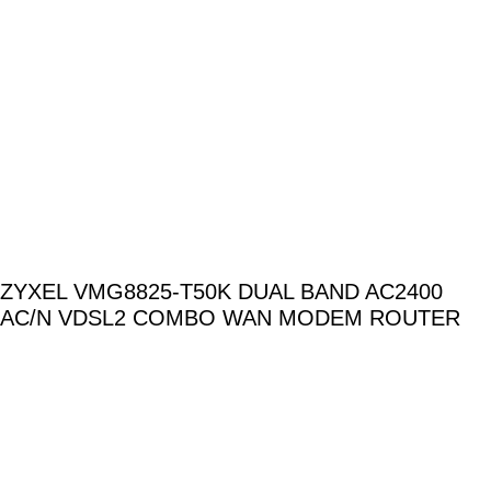
ZYXEL VMG8825-T50K DUAL BAND AC2400
AC/N VDSL2 COMBO WAN MODEM ROUTER
Hızlı Teslimat:
Siparişleriniz 3 gün içinde kargoya verilir.
%100 Güvence:
Tüm ürünler adınıza/firmanıza faturalıdır.
Ücretsiz Kargo:
2500₺ ve üzeri siparişlerde kargo ücretsiz.
WhatsApp'tan Bilgi Al