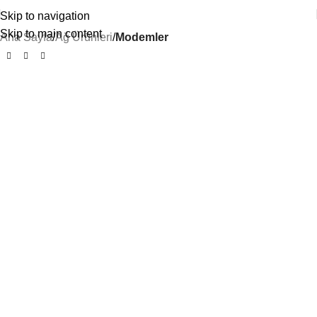
Skip to navigation
Skip to main content
Ana Sayfa
Ağ Ürünleri
Modemler