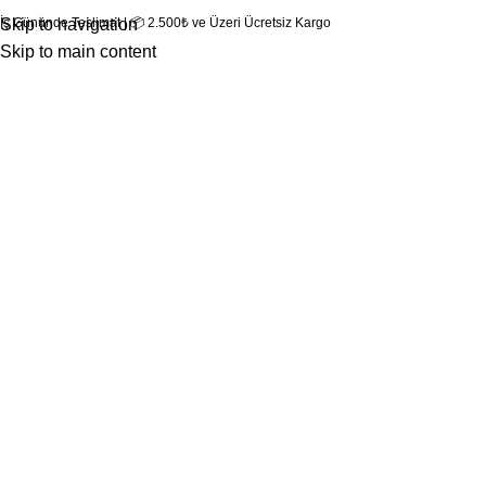
 İş Gününde Teslimat | 📦 2.500₺ ve Üzeri Ücretsiz Kargo
Skip to navigation
Skip to main content