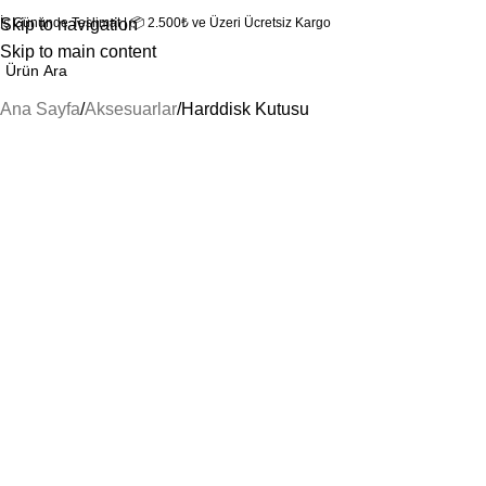
 İş Gününde Teslimat | 📦 2.500₺ ve Üzeri Ücretsiz Kargo
Skip to navigation
Skip to main content
Ana Sayfa
Aksesuarlar
Harddisk Kutusu
Filter by price
FILTRELE
Harddisk Kutusu
Göster
9
12
18
24