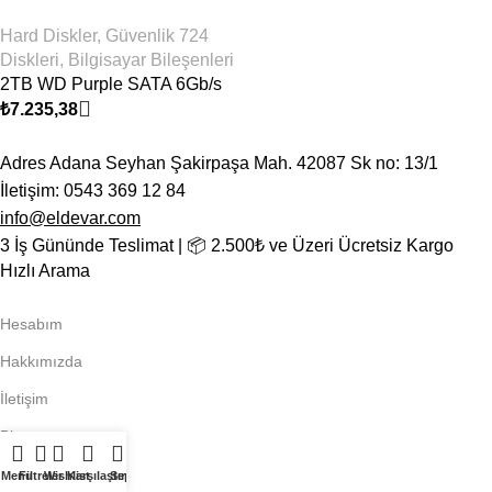
Hard Diskler
,
Güvenlik 724
Diskleri
,
Bilgisayar Bileşenleri
2TB WD Purple SATA 6Gb/s
64MB DV 7×24 WD23PURZ
₺
7.235,38
Adres Adana Seyhan Şakirpaşa Mah. 42087 Sk no: 13/1
İletişim: 0543 369 12 84
info@eldevar.com
3 İş Gününde Teslimat | 📦 2.500₺ ve Üzeri Ücretsiz Kargo
Hızlı Arama
Hesabım
Hakkımızda
İletişim
Blog
Kurumsal
Menu
Filtreler
Wishlist
Karşılaştır
Sepet